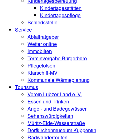
Kindertagesbetreuung
Kindertagesstätten
Kindertagespflege
Schiedsstelle
Service
Abfallratgeber
Wetter online
Immobilien
Terminvergabe Bürgerbüro
Pflegelotsen
Klarschiff-MV
Kommunale Wärmeplanung
Tourismus
Verein Lübzer Land e. V.
Essen und Trinken
Angel- und Badegewässer
Sehenswürdigkeiten
Müritz-Elde-Wasserstraße
Dorfkirchenmuseum Kuppentin
Radwanderrouten